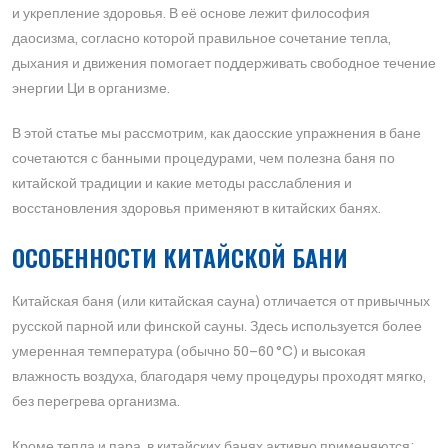
и укрепление здоровья. В её основе лежит философия
даосизма, согласно которой правильное сочетание тепла,
дыхания и движения помогает поддерживать свободное течение
энергии Ци в организме.
В этой статье мы рассмотрим, как даосские упражнения в бане
сочетаются с банными процедурами, чем полезна баня по
китайской традиции и какие методы расслабления и
восстановления здоровья применяют в китайских банях.
ОСОБЕННОСТИ КИТАЙСКОЙ БАНИ
Китайская баня (или китайская сауна) отличается от привычных
русской парной или финской сауны. Здесь используется более
умеренная температура (обычно 50–60 °C) и высокая
влажность воздуха, благодаря чему процедуры проходят мягко,
без перегрева организма.
Кроме тепла и пара, в китайских банях активно применяются: