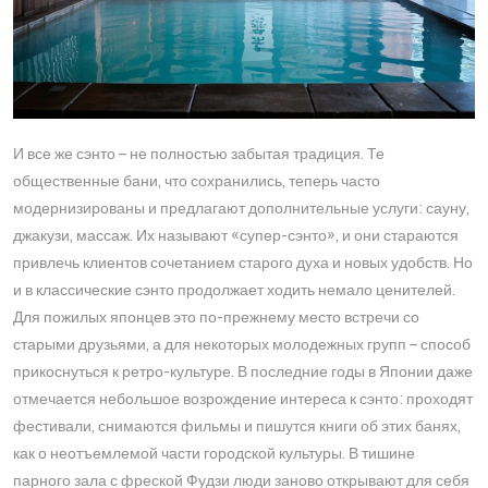
И все же сэнто – не полностью забытая традиция. Те
общественные бани, что сохранились, теперь часто
модернизированы и предлагают дополнительные услуги: сауну,
джакузи, массаж. Их называют «супер-сэнто», и они стараются
привлечь клиентов сочетанием старого духа и новых удобств. Но
и в классические сэнто продолжает ходить немало ценителей.
Для пожилых японцев это по-прежнему место встречи со
старыми друзьями, а для некоторых молодежных групп – способ
прикоснуться к ретро-культуре. В последние годы в Японии даже
отмечается небольшое возрождение интереса к сэнто: проходят
фестивали, снимаются фильмы и пишутся книги об этих банях,
как о неотъемлемой части городской культуры. В тишине
парного зала с фреской Фудзи люди заново открывают для себя