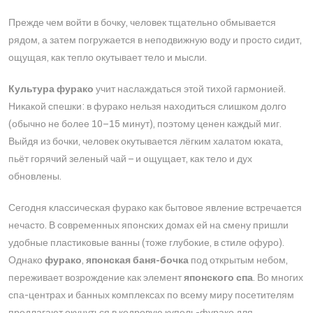
Прежде чем войти в бочку, человек тщательно обмывается
рядом, а затем погружается в неподвижную воду и просто сидит,
ощущая, как тепло окутывает тело и мысли.
Культура фурако
учит наслаждаться этой тихой гармонией.
Никакой спешки: в фурако нельзя находиться слишком долго
(обычно не более 10–15 минут), поэтому ценен каждый миг.
Выйдя из бочки, человек окутывается лёгким халатом юката,
пьёт горячий зеленый чай – и ощущает, как тело и дух
обновлены.
Сегодня классическая фурако как бытовое явление встречается
нечасто. В современных японских домах ей на смену пришли
удобные пластиковые ванны (тоже глубокие, в стиле офуро).
Однако
фурако
,
японская баня-бочка
под открытым небом,
переживает возрождение как элемент
японского спа
. Во многих
спа-центрах и банных комплексах по всему миру посетителям
предлагают окунуться в кедровую купель-фурако для