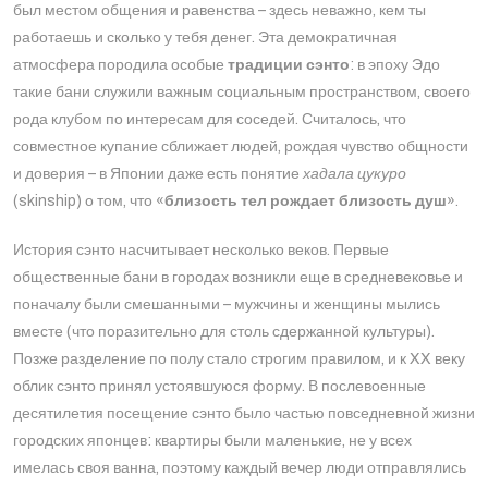
был местом общения и равенства – здесь неважно, кем ты
работаешь и сколько у тебя денег. Эта демократичная
атмосфера породила особые
традиции сэнто
: в эпоху Эдо
такие бани служили важным социальным пространством, своего
рода клубом по интересам для соседей. Считалось, что
совместное купание сближает людей, рождая чувство общности
и доверия – в Японии даже есть понятие
хадала цукуро
(skinship) о том, что «
близость тел рождает близость душ
»​.
История сэнто насчитывает несколько веков. Первые
общественные бани в городах возникли еще в средневековье и
поначалу были смешанными – мужчины и женщины мылись
вместе (что поразительно для столь сдержанной культуры).
Позже разделение по полу стало строгим правилом, и к XX веку
облик сэнто принял устоявшуюся форму. В послевоенные
десятилетия посещение сэнто было частью повседневной жизни
городских японцев: квартиры были маленькие, не у всех
имелась своя ванна, поэтому каждый вечер люди отправлялись