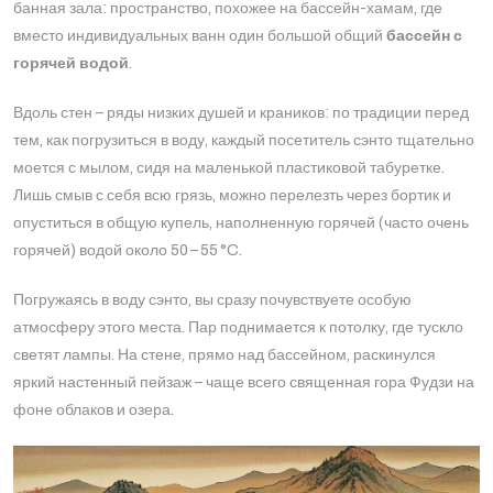
банная зала: пространство, похожее на бассейн-хамам, где
вместо индивидуальных ванн один большой общий
бассейн с
горячей водой
​.
Вдоль стен – ряды низких душей и краников: по традиции перед
тем, как погрузиться в воду, каждый посетитель сэнто тщательно
моется с мылом, сидя на маленькой пластиковой табуретке.
Лишь смыв с себя всю грязь, можно перелезть через бортик и
опуститься в общую купель, наполненную горячей (часто очень
горячей) водой около 50 – 55 °C​.
Погружаясь в воду сэнто, вы сразу почувствуете особую
атмосферу этого места. Пар поднимается к потолку, где тускло
светят лампы. На стене, прямо над бассейном, раскинулся
яркий настенный пейзаж – чаще всего священная гора Фудзи на
фоне облаков и озера.