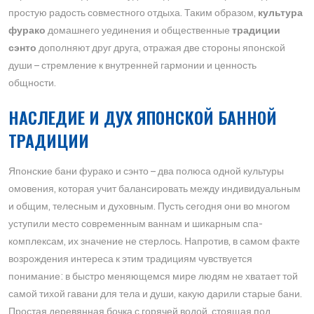
простую радость совместного отдыха. Таким образом,
культура
фурако
домашнего уединения и общественные
традиции
сэнто
дополняют друг друга, отражая две стороны японской
души – стремление к внутренней гармонии и ценность
общности.
НАСЛЕДИЕ И ДУХ ЯПОНСКОЙ БАННОЙ
ТРАДИЦИИ
Японские бани фурако и сэнто – два полюса одной культуры
омовения, которая учит балансировать между индивидуальным
и общим, телесным и духовным. Пусть сегодня они во многом
уступили место современным ваннам и шикарным спа-
комплексам, их значение не стерлось. Напротив, в самом факте
возрождения интереса к этим традициям чувствуется
понимание: в быстро меняющемся мире людям не хватает той
самой тихой гавани для тела и души, какую дарили старые бани.
Простая деревянная бочка с горячей водой, стоящая под