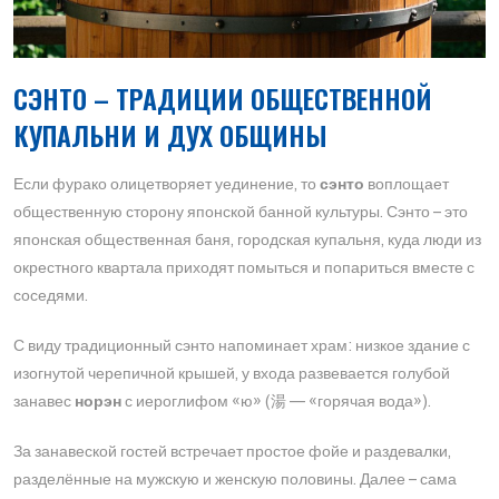
СЭНТО – ТРАДИЦИИ ОБЩЕСТВЕННОЙ
КУПАЛЬНИ И ДУХ ОБЩИНЫ
Если фурако олицетворяет уединение, то
сэнто
воплощает
общественную сторону японской банной культуры. Сэнто – это
японская общественная баня, городская купальня, куда люди из
окрестного квартала приходят помыться и попариться вместе с
соседями​.
С виду традиционный сэнто напоминает храм: низкое здание с
изогнутой черепичной крышей, у входа развевается голубой
занавес
норэн
с иероглифом «ю» (湯 — «горячая вода»)​.
За занавеской гостей встречает простое фойе и раздевалки,
разделённые на мужскую и женскую половины. Далее – сама