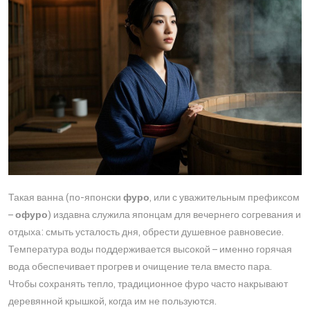
Такая ванна (по-японски
фуро
, или с уважительным префиксом
–
офуро
) издавна служила японцам для вечернего согревания и
отдыха: смыть усталость дня, обрести душевное равновесие.
Температура воды поддерживается высокой – именно горячая
вода обеспечивает прогрев и очищение тела вместо пара​.
Чтобы сохранять тепло, традиционное фуро часто накрывают
деревянной крышкой, когда им не пользуются​.