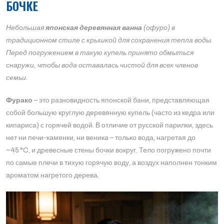
БОЧКЕ
Небольшая
японская деревянная ванна
(офуро) в
традиционном стиле с крышкой для сохранения тепла воды​.
Перед погружением в такую купель принято обмыться
снаружи, чтобы вода оставалась чистой для всех членов
семьи​.
Фурако
– это разновидность японской бани, представляющая
собой большую круглую деревянную купель (часто из кедра или
кипариса) с горячей водой. В отличие от русской парилки, здесь
нет ни печи-каменки, ни веника – только вода, нагретая до
~45 °C​, и древесные стены бочки вокруг. Тело погружено почти
по самые плечи в тихую горячую воду, а воздух наполнен тонким
ароматом нагретого дерева.