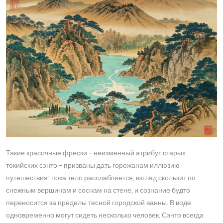
Такие красочные фрески – неизменный атрибут старых
токийских сэнто – призваны дать горожанам иллюзию
путешествия: пока тело расслабляется, взгляд скользит по
снежным вершинам и соснам на стене, и сознание будто
переносится за пределы тесной городской ванны. В воде
одновременно могут сидеть несколько человек. Сэнто всегда