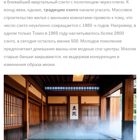
в ближайший квартальный сэнто с полотенцем через плечо. К
концу века, однако,
традиции сэнто
начали угасать. Массовое
строительство жилья с ванными комнатами привело к тому, что
число сэнто неуклонно сокращается с 1960-х годов​. Например, в
одном только Токио в 1965 году насчитывалось более 2600
сэнто, а сегодня осталось менее 500​. Молодое поколение
предпочитает домашние ванны или модные спа-центры. Многие
старые баньки закрываются, не выдержав конкуренции и
изменения образа жизни.